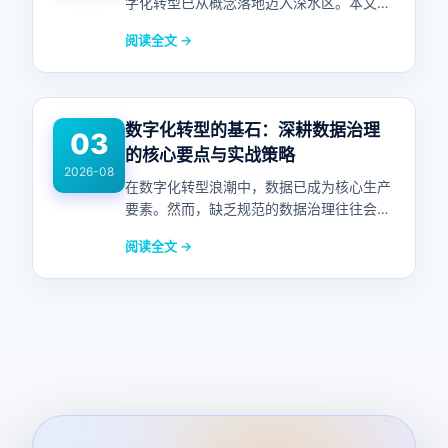
字化转型已从概念落地迈入深水区。本文聚
焦行业趋势、核心驱动力与典型实施路径，
阅读全文 →
深度解析制造企业如何借助数据驱动与技术
创新实现提质增效，抢占新一轮产业竞争制
高点。
数字化转型的基石：深耕数据治理
03
的核心要点与实战策略
2026-08
在数字化转型浪潮中，数据已成为核心生产
要素。然而，缺乏规范的数据治理往往会导
致信息孤岛、数据质量低劣及合规风险。本
阅读全文 →
文将深入探讨数据治理的关键维度，包括标
准统一、质量管控、安全合规及组织协同，
旨在帮助企业构建高效的数据资产体系，驱
动业务创新。