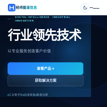
经纬循道信息
DIGITAL INTELLIGENCE · INDUSTRIAL
DIGITAL INTELLIGENCE · INDUSTRIAL
DIGITAL INTELLIGENCE · INDUSTRIAL INNOVATION
INNOVATION
INNOVATION
值得信赖的合作
专业解决方案
行业领先技术
伙伴
为您的数字化转型保驾护航
以专业服务创造客户价值
500+ 企业的共同选择
了解我们
查看产品
→
→
联系我们
→
获取解决方案
获取解决方案
获取解决方案
工业数字化
工业数字化
边缘智能
边缘智能
数据治理
数据治理
工业数字化
边缘智能
数据治理